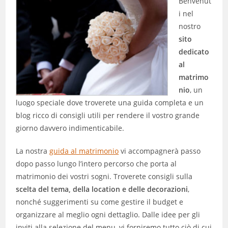
Benvenut
i nel
nostro
sito
dedicato
al
matrimo
nio
, un
luogo speciale dove troverete una guida completa e un
blog ricco di consigli utili per rendere il vostro grande
giorno davvero indimenticabile.
La nostra
guida al matrimonio
vi accompagnerà passo
dopo passo lungo l’intero percorso che porta al
matrimonio dei vostri sogni. Troverete consigli sulla
scelta del tema, della location e delle decorazioni
,
nonché suggerimenti su come gestire il budget e
organizzare al meglio ogni dettaglio. Dalle idee per gli
inviti alla selezione del menu, vi forniremo tutto ciò di cui