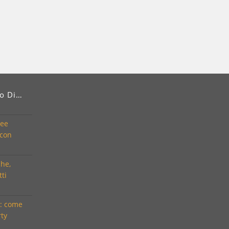
do Di…
dee
 con
che,
tti
i: come
rty