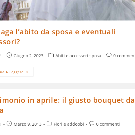
paga l’abito da sposa e eventuali
ssori?
Articolo
Categoria
Commenti
!
Giugno 2, 2023
Abiti e accessori sposa
0 comment
olo:
pubblicato:
dell'articolo:
dell'articolo:
Chi
ua A Leggere
Paga
L’abito
Da
Sposa
E
Eventuali
imonio in aprile: il giusto bouquet da
Accessori?
a
Articolo
Categoria
Commenti
!
Marzo 9, 2013
Fiori e addobbi
0 commenti
olo:
pubblicato:
dell'articolo:
dell'articolo: