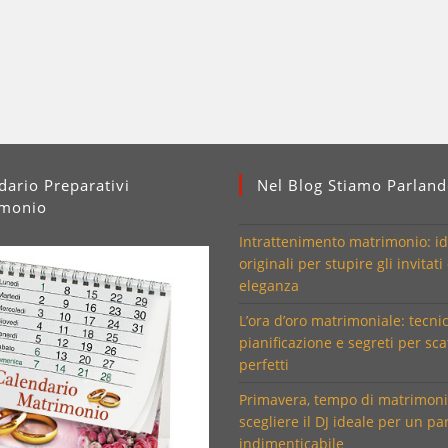
dario Preparativi
Nel Blog Stiamo Parlan
imonio
Intrattenimento matrimonio: i
originali per stupire gli invitati
eleganza
L’ora d’oro matrimoniale: tecni
pianificazione e segreti per sca
perfetti
Primavera, tempo di matrimon
scegliere il DJ ideale per un pa
indimenticabile