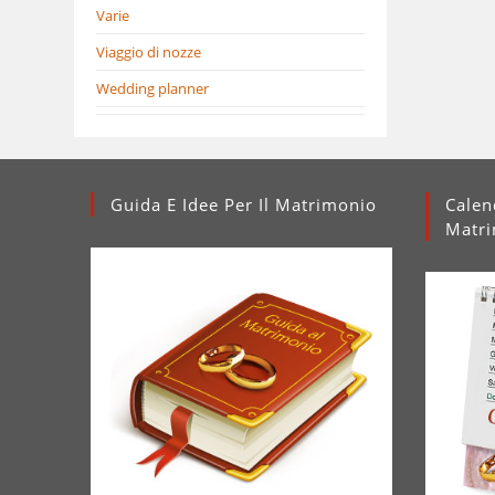
Varie
Viaggio di nozze
Wedding planner
Guida E Idee Per Il Matrimonio
Calen
Matr