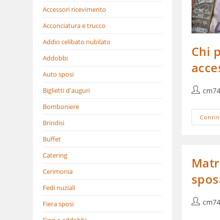
Accessori ricevimento
Acconciatura e trucco
Addio celibato nubilato
Chi 
Addobbi
acce
Auto sposi
Autore
Biglietti d'auguri
cm74
dell'artic
Bomboniere
Contin
Brindisi
Buffet
Catering
Matr
Cerimonia
spos
Fedi nuziali
Autore
cm74
Fiera sposi
dell'artic
Fiori e addobbi