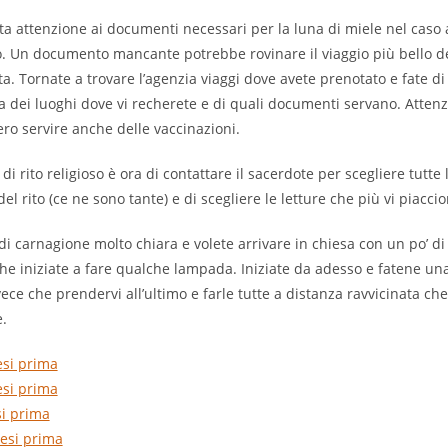
ta attenzione ai documenti necessari per la luna di miele nel caso
ro. Un documento mancante potrebbe rovinare il viaggio più bello d
ta. Tornate a trovare l’agenzia viaggi dove avete prenotato e fate di
ta dei luoghi dove vi recherete e di quali documenti servano. Atten
ro servire anche delle vaccinazioni.
di rito religioso è ora di contattare il sacerdote per scegliere tutte 
del rito (ce ne sono tante) e di scegliere le letture che più vi piaccio
di carnagione molto chiara e volete arrivare in chiesa con un po’ di 
he iniziate a fare qualche lampada. Iniziate da adesso e fatene un
vece che prendervi all’ultimo e farle tutte a distanza ravvicinata ch
e.
si prima
si prima
i prima
esi prima