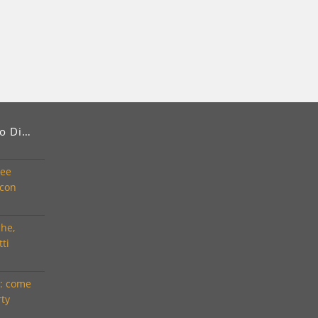
do Di…
dee
 con
che,
tti
i: come
rty