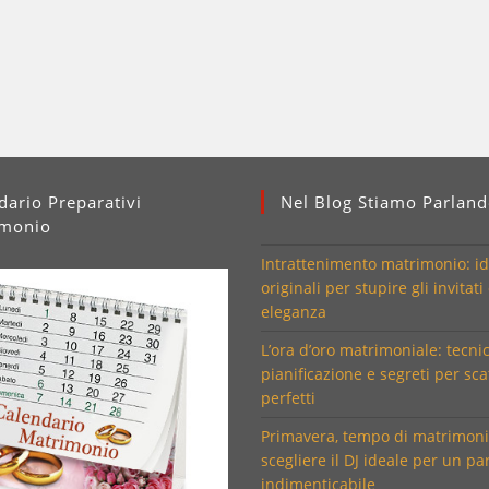
dario Preparativi
Nel Blog Stiamo Parlan
imonio
Intrattenimento matrimonio: i
originali per stupire gli invitati
eleganza
L’ora d’oro matrimoniale: tecni
pianificazione e segreti per sca
perfetti
Primavera, tempo di matrimon
scegliere il DJ ideale per un pa
indimenticabile