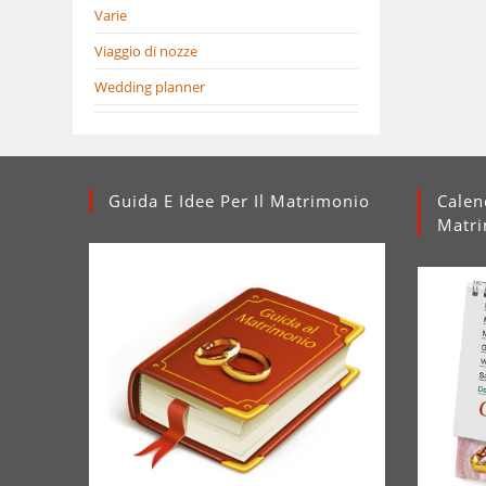
Varie
Viaggio di nozze
Wedding planner
Guida E Idee Per Il Matrimonio
Calen
Matr