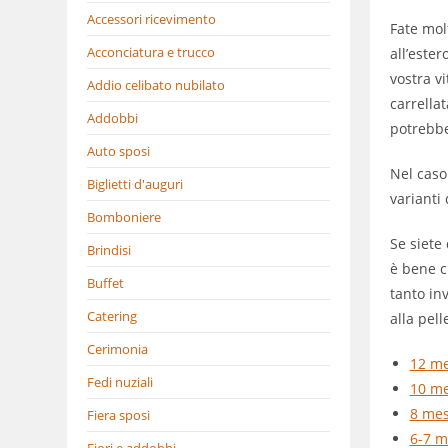
Accessori ricevimento
Fate mol
Acconciatura e trucco
all’este
vostra vi
Addio celibato nubilato
carrella
Addobbi
potrebbe
Auto sposi
Nel caso 
Biglietti d'auguri
varianti 
Bomboniere
Se siete 
Brindisi
è bene c
Buffet
tanto in
Catering
alla pell
Cerimonia
12 me
Fedi nuziali
10 me
8 mes
Fiera sposi
6-7 m
Fiori e addobbi