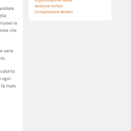
Gestione invitati
 andiate
Composizione libretto
ella
 nuovo la
zione che
le varie
no.
colorito
a ogni
e fa male