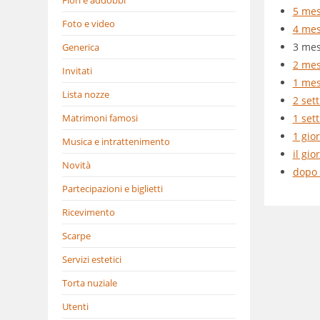
5 mes
Foto e video
4 mes
3 mes
Generica
2 mes
Invitati
1 mes
Lista nozze
2 set
Matrimoni famosi
1 set
1 gio
Musica e intrattenimento
il gi
Novità
dopo 
Partecipazioni e biglietti
Ricevimento
Scarpe
Servizi estetici
Torta nuziale
Utenti