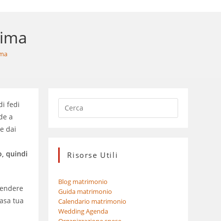
rima
ima
di fedi
de a
e dai
, quindi
Risorse Utili
Blog matrimonio
rendere
Guida matrimonio
casa tua
Calendario matrimonio
Wedding Agenda
Organizzazione spese