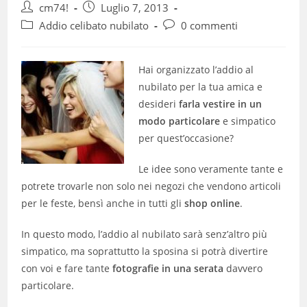
Autore
Articolo
cm74!
Luglio 7, 2013
dell'articolo:
pubblicato:
Categoria
Commenti
Addio celibato nubilato
0 commenti
dell'articolo:
dell'articolo:
Hai organizzato l’addio al
nubilato per la tua amica e
desideri
farla vestire in un
modo particolare
e simpatico
per quest’occasione?
Le idee sono veramente tante e
potrete trovarle non solo nei negozi che vendono articoli
per le feste, bensì anche in tutti gli
shop online
.
In questo modo, l’addio al nubilato sarà senz’altro più
simpatico, ma soprattutto la sposina si potrà divertire
con voi e fare tante
fotografie in una serata
davvero
particolare.