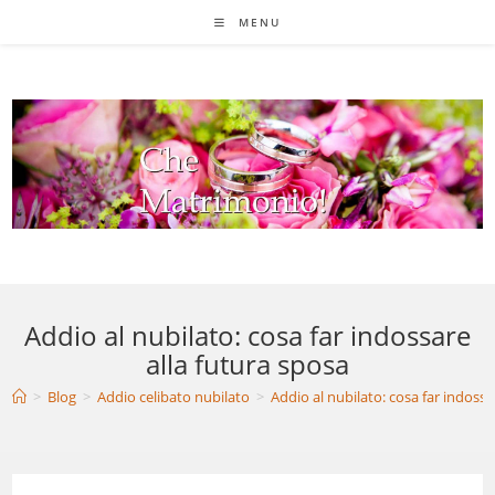
Salta
MENU
al
contenuto
Addio al nubilato: cosa far indossare
alla futura sposa
>
Blog
>
Addio celibato nubilato
>
Addio al nubilato: cosa far indossa