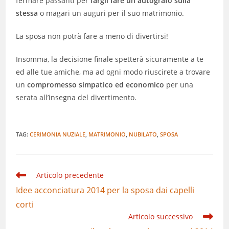
fermare passanti per
fargli fare un autografo sulla
stessa
o magari un auguri per il suo matrimonio.
La sposa non potrà fare a meno di divertirsi!
Insomma, la decisione finale spetterà sicuramente a te
ed alle tue amiche, ma ad ogni modo riuscirete a trovare
un
compromesso simpatico ed economico
per una
serata all’insegna del divertimento.
TAG:
CERIMONIA NUZIALE
,
MATRIMONIO
,
NUBILATO
,
SPOSA
Leggi
Articolo precedente
altri
Idee acconciatura 2014 per la sposa dai capelli
articoli
corti
Articolo successivo