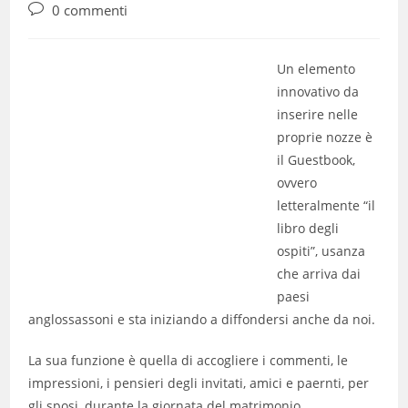
dell'articolo:
pubblicato:
dell'articolo:
Commenti
0 commenti
dell'articolo:
Un elemento
innovativo da
inserire nelle
proprie nozze è
il Guestbook,
ovvero
letteralmente “il
libro degli
ospiti”, usanza
che arriva dai
paesi
anglossassoni e sta iniziando a diffondersi anche da noi.
La sua funzione è quella di accogliere i commenti, le
impressioni, i pensieri degli invitati, amici e paernti, per
gli sposi, durante la giornata del matrimonio.