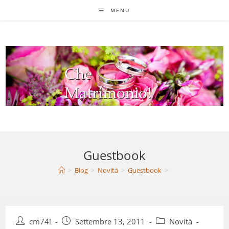
Salta
MENU
al
contenuto
Guestbook
>
Blog
>
Novità
>
Guestbook
>
Autore
Articolo
Categoria
cm74!
Settembre 13, 2011
Novità