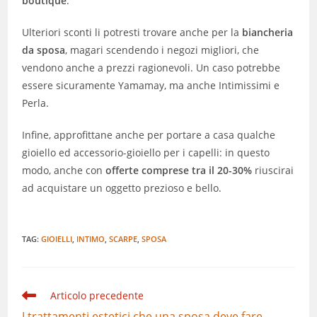
boutique
.
Ulteriori sconti li potresti trovare anche per la
biancheria
da sposa
, magari scendendo i negozi migliori, che
vendono anche a prezzi ragionevoli. Un caso potrebbe
essere sicuramente Yamamay, ma anche Intimissimi e
Perla.
Infine, approfittane anche per portare a casa qualche
gioiello ed accessorio-gioiello per i capelli: in questo
modo, anche con
offerte comprese tra il 20-30%
riuscirai
ad acquistare un oggetto prezioso e bello.
TAG:
GIOIELLI
,
INTIMO
,
SCARPE
,
SPOSA
Leggi
Articolo precedente
altri
I trattamenti estetici che una sposa deve fare