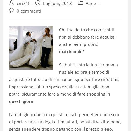
Autore
Articolo
Categoria
cm74!
Luglio 6, 2013
Varie
dell'articolo:
pubblicato:
dell'articolo:
Commenti
0 commenti
dell'articolo:
Chi l’ha detto che con i saldi
non si debbano fare acquisti
anche per il proprio
matrimonio
?
Se hai fissato la tua cerimonia
nuziale ed ora è tempo di
acquistare tutto ciò di cui hai bisogno per fare un’ottima
impressione sul tuo sposo e sulla sua famiglia, non
potrai sicuramente fare a meno di
fare shopping in
questi giorni
.
Fare degli acquisti in questi mesi ti permetterà non solo
di portare a casa degli ottimi affari, bensì di vestire bene,
senza spendere troppo pagando con
il prezzo pieno
.