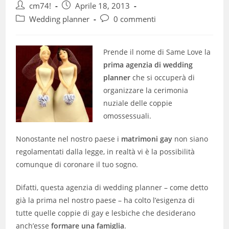
Autore
Articolo
cm74!
Aprile 18, 2013
dell'articolo:
pubblicato:
Categoria
Commenti
Wedding planner
0 commenti
dell'articolo:
dell'articolo:
Prende il nome di Same Love la
prima agenzia di wedding
planner
che si occuperà di
organizzare la cerimonia
nuziale delle coppie
omossessuali.
Nonostante nel nostro paese i
matrimoni gay
non siano
regolamentati dalla legge, in realtà vi è la possibilità
comunque di coronare il tuo sogno.
Difatti, questa agenzia di wedding planner – come detto
già la prima nel nostro paese – ha colto l’esigenza di
tutte quelle coppie di gay e lesbiche che desiderano
anch’esse
formare una famiglia
.