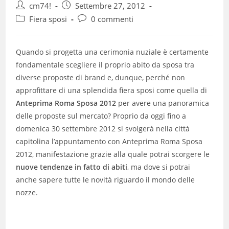
Autore
Articolo
cm74!
Settembre 27, 2012
dell'articolo:
pubblicato:
Categoria
Commenti
Fiera sposi
0 commenti
dell'articolo:
dell'articolo:
Quando si progetta una cerimonia nuziale è certamente
fondamentale scegliere il proprio abito da sposa tra
diverse proposte di brand e, dunque, perché non
approfittare di una splendida fiera sposi come quella di
Anteprima Roma Sposa 2012
per avere una panoramica
delle proposte sul mercato? Proprio da oggi fino a
domenica 30 settembre 2012 si svolgerà nella città
capitolina l’appuntamento con Anteprima Roma Sposa
2012, manifestazione grazie alla quale potrai scorgere le
nuove tendenze in fatto di abiti
, ma dove si potrai
anche sapere tutte le novità riguardo il mondo delle
nozze.