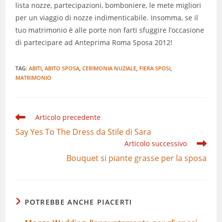
lista nozze, partecipazioni, bomboniere, le mete migliori
per un viaggio di nozze indimenticabile. Insomma, se il
tuo matrimonio è alle porte non farti sfuggire l’occasione
di partecipare ad Anteprima Roma Sposa 2012!
TAG:
ABITI
,
ABITO SPOSA
,
CERIMONIA NUZIALE
,
FIERA SPOSI
,
MATRIMONIO
Leggi
Articolo precedente
altri
Say Yes To The Dress da Stile di Sara
articoli
Articolo successivo
Bouquet si piante grasse per la sposa
POTREBBE ANCHE PIACERTI