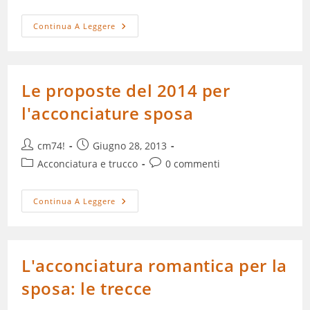
dell'articolo:
dell'articolo:
Idee
Continua A Leggere
Acconciatura
2014
Per
La
Sposa
Dai
Le proposte del 2014 per
Capelli
Corti
l'acconciature sposa
Autore
Articolo
cm74!
Giugno 28, 2013
dell'articolo:
pubblicato:
Categoria
Commenti
Acconciatura e trucco
0 commenti
dell'articolo:
dell'articolo:
Le
Continua A Leggere
Proposte
Del
2014
Per
L'acconciature
Sposa
L'acconciatura romantica per la
sposa: le trecce