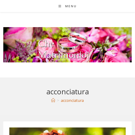
Salta
MENU
al
contenuto
acconciatura
>
acconciatura