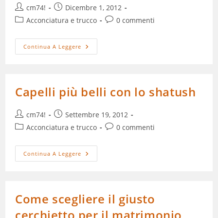
Autore
Articolo
cm74!
Dicembre 1, 2012
dell'articolo:
pubblicato:
Categoria
Commenti
Acconciatura e trucco
0 commenti
dell'articolo:
dell'articolo:
L'acconciatura
Continua A Leggere
Romantica
Per
La
Sposa:
Le
Trecce
Capelli più belli con lo shatush
Autore
Articolo
cm74!
Settembre 19, 2012
dell'articolo:
pubblicato:
Categoria
Commenti
Acconciatura e trucco
0 commenti
dell'articolo:
dell'articolo:
Capelli
Continua A Leggere
Più
Belli
Con
Lo
Shatush
Come scegliere il giusto
cerchietto per il matrimonio