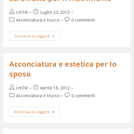
Autore
Articolo
cm74!
Luglio 23, 2012
dell'articolo:
pubblicato:
Categoria
Commenti
Acconciatura e trucco
0 commenti
dell'articolo:
dell'articolo:
Come
Continua A Leggere
Scegliere
Il
Giusto
Cerchietto
Per
Il
Acconciatura e estetica per lo
Matrimonio
sposo
Autore
Articolo
cm74!
Aprile 18, 2012
dell'articolo:
pubblicato:
Categoria
Commenti
Acconciatura e trucco
0 commenti
dell'articolo:
dell'articolo:
Acconciatura
Continua A Leggere
E
Estetica
Per
Lo
Sposo