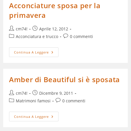
Acconciature sposa per la
primavera
Autore
Articolo
cm74!
Aprile 12, 2012
dell'articolo:
pubblicato:
Categoria
Commenti
Acconciatura e trucco
0 commenti
dell'articolo:
dell'articolo:
Acconciature
Continua A Leggere
Sposa
Per
La
Primavera
Amber di Beautiful si è sposata
Autore
Articolo
cm74!
Dicembre 9, 2011
dell'articolo:
pubblicato:
Categoria
Commenti
Matrimoni famosi
0 commenti
dell'articolo:
dell'articolo:
Amber
Continua A Leggere
Di
Beautiful
Si