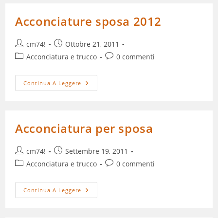
È
Sposata
Acconciature sposa 2012
Autore
Articolo
cm74!
Ottobre 21, 2011
dell'articolo:
pubblicato:
Categoria
Commenti
Acconciatura e trucco
0 commenti
dell'articolo:
dell'articolo:
Acconciature
Continua A Leggere
Sposa
2012
Acconciatura per sposa
Autore
Articolo
cm74!
Settembre 19, 2011
dell'articolo:
pubblicato:
Categoria
Commenti
Acconciatura e trucco
0 commenti
dell'articolo:
dell'articolo:
Acconciatura
Continua A Leggere
Per
Sposa