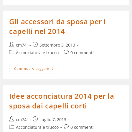
Sposa
Fortunata!
Gli accessori da sposa per i
capelli nel 2014
Autore
Articolo
cm74!
Settembre 3, 2013
dell'articolo:
pubblicato:
Categoria
Commenti
Acconciatura e trucco
0 commenti
dell'articolo:
dell'articolo:
Gli
Continua A Leggere
Accessori
Da
Sposa
Per
I
Capelli
Idee acconciatura 2014 per la
Nel
2014
sposa dai capelli corti
Autore
Articolo
cm74!
Luglio 7, 2013
dell'articolo:
pubblicato:
Categoria
Commenti
Acconciatura e trucco
0 commenti